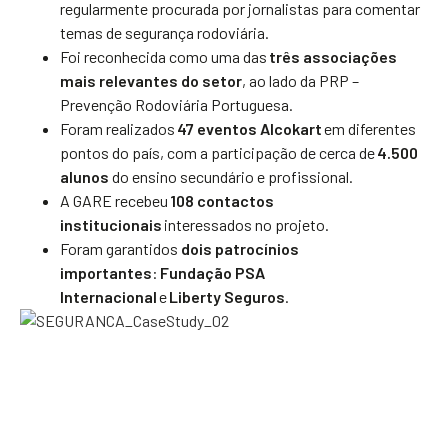
regularmente procurada por jornalistas para comentar
temas de segurança rodoviária.
Foi reconhecida como uma das
três associações
mais relevantes do setor
, ao lado da PRP –
Prevenção Rodoviária Portuguesa.
Foram realizados
47 eventos Alcokart
em diferentes
pontos do país, com a participação de cerca de
4.500
alunos
do ensino secundário e profissional.
A GARE recebeu
108 contactos
institucionais
interessados no projeto.
Foram garantidos
dois patrocínios
importantes
:
Fundação PSA
Internacional
e
Liberty Seguros
.